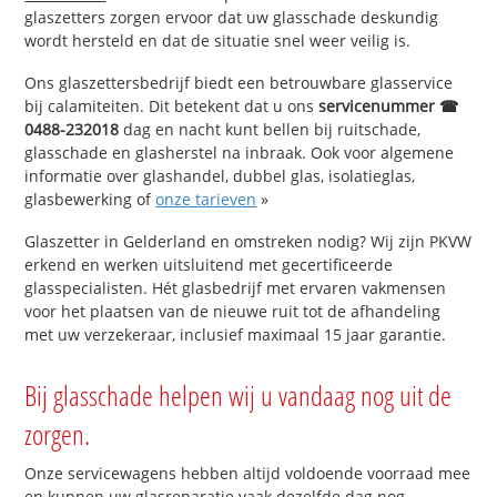
glaszetters zorgen ervoor dat uw glasschade deskundig
wordt hersteld en dat de situatie snel weer veilig is.
Ons glaszettersbedrijf biedt een betrouwbare glasservice
bij calamiteiten. Dit betekent dat u ons
servicenummer ☎
0488-232018
dag en nacht kunt bellen bij ruitschade,
glasschade en glasherstel na inbraak. Ook voor algemene
informatie over glashandel, dubbel glas, isolatieglas,
glasbewerking of
onze tarieven
»
Glaszetter in Gelderland en omstreken nodig? Wij zijn PKVW
erkend en werken uitsluitend met gecertificeerde
glasspecialisten. Hét glasbedrijf met ervaren vakmensen
voor het plaatsen van de nieuwe ruit tot de afhandeling
met uw verzekeraar, inclusief maximaal 15 jaar garantie.
Bij glasschade helpen wij u vandaag nog uit de
zorgen.
Onze servicewagens hebben altijd voldoende voorraad mee
en kunnen uw glasreparatie vaak dezelfde dag nog