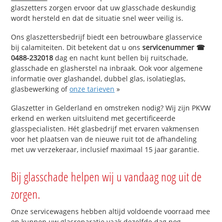
glaszetters zorgen ervoor dat uw glasschade deskundig
wordt hersteld en dat de situatie snel weer veilig is.
Ons glaszettersbedrijf biedt een betrouwbare glasservice
bij calamiteiten. Dit betekent dat u ons
servicenummer ☎
0488-232018
dag en nacht kunt bellen bij ruitschade,
glasschade en glasherstel na inbraak. Ook voor algemene
informatie over glashandel, dubbel glas, isolatieglas,
glasbewerking of
onze tarieven
»
Glaszetter in Gelderland en omstreken nodig? Wij zijn PKVW
erkend en werken uitsluitend met gecertificeerde
glasspecialisten. Hét glasbedrijf met ervaren vakmensen
voor het plaatsen van de nieuwe ruit tot de afhandeling
met uw verzekeraar, inclusief maximaal 15 jaar garantie.
Bij glasschade helpen wij u vandaag nog uit de
zorgen.
Onze servicewagens hebben altijd voldoende voorraad mee
en kunnen uw glasreparatie vaak dezelfde dag nog