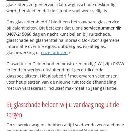
glaszetters zorgen ervoor dat uw glasschade deskundig
wordt hersteld en dat de situatie snel weer veilig is.
Ons glaszettersbedrijf biedt een betrouwbare glasservice
bij calamiteiten. Dit betekent dat u ons
servicenummer ☎
0487-215066
dag en nacht kunt bellen bij ruitschade,
glasschade en glasherstel na inbraak. Ook voor algemene
informatie over hr++ glas, dubbel glas, isolatieglas,
glasbewerking of
onze tarieven
»
Glaszetter in Gelderland en omstreken nodig? Wij zijn PKVW
erkend en werken uitsluitend met gecertificeerde
glasspecialisten. Hét glasbedrijf met ervaren vakmensen
voor het plaatsen van de nieuwe ruit tot de afhandeling
met uw verzekeraar, inclusief maximaal 15 jaar garantie.
Bij glasschade helpen wij u vandaag nog uit de
zorgen.
Onze servicewagens hebben altijd voldoende voorraad mee
en kunnen uw glasreparatie vaak dezelfde dag nog