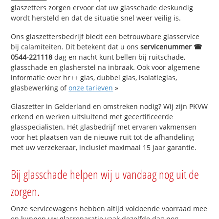
glaszetters zorgen ervoor dat uw glasschade deskundig
wordt hersteld en dat de situatie snel weer veilig is.
Ons glaszettersbedrijf biedt een betrouwbare glasservice
bij calamiteiten. Dit betekent dat u ons
servicenummer ☎
0544-221118
dag en nacht kunt bellen bij ruitschade,
glasschade en glasherstel na inbraak. Ook voor algemene
informatie over hr++ glas, dubbel glas, isolatieglas,
glasbewerking of
onze tarieven
»
Glaszetter in Gelderland en omstreken nodig? Wij zijn PKVW
erkend en werken uitsluitend met gecertificeerde
glasspecialisten. Hét glasbedrijf met ervaren vakmensen
voor het plaatsen van de nieuwe ruit tot de afhandeling
met uw verzekeraar, inclusief maximaal 15 jaar garantie.
Bij glasschade helpen wij u vandaag nog uit de
zorgen.
Onze servicewagens hebben altijd voldoende voorraad mee
en kunnen uw glasreparatie vaak dezelfde dag nog