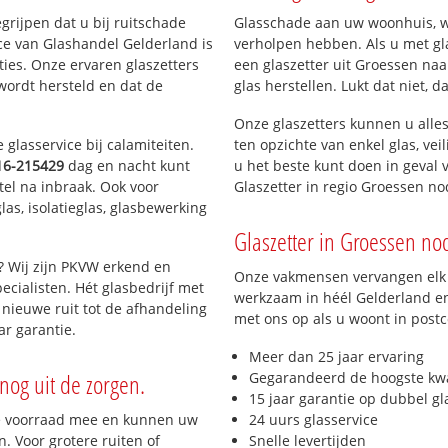
egrijpen dat u bij ruitschade
Glasschade aan uw woonhuis, win
ce van Glashandel Gelderland is
verholpen hebben. Als u met gla
aties. Onze ervaren glaszetters
een glaszetter uit Groessen naa
wordt hersteld en dat de
glas herstellen. Lukt dat niet, 
Onze glaszetters kunnen u alles
glasservice bij calamiteiten.
ten opzichte van enkel glas, vei
16-215429
dag en nacht kunt
u het beste kunt doen in geval 
tel na inbraak. Ook voor
Glaszetter in regio Groessen n
as, isolatieglas, glasbewerking
Glaszetter in Groessen nod
? Wij zijn PKVW erkend en
Onze vakmensen vervangen elk j
ecialisten. Hét glasbedrijf met
werkzaam in héél Gelderland en 
nieuwe ruit tot de afhandeling
met ons op als u woont in post
ar garantie.
Meer dan 25 jaar ervaring
nog uit de zorgen.
Gegarandeerd de hoogste kwa
15 jaar garantie op dubbel gl
e voorraad mee en kunnen uw
24 uurs glasservice
. Voor grotere ruiten of
Snelle levertijden