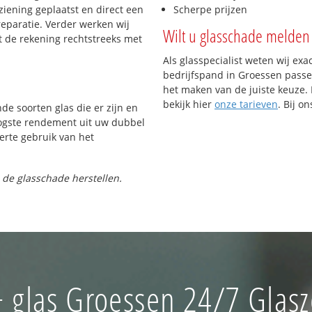
iening geplaatst en direct een
Scherpe prijzen
reparatie. Verder werken wij
Wilt u glasschade melden 
t de rekening rechtstreeks met
Als glasspecialist weten wij exa
bedrijfspand in Groessen passen
het maken van de juiste keuze. 
bekijk hier
onze tarieven
. Bij o
nde soorten glas die er zijn en
oogste rendement uit uw dubbel
ferte gebruik van het
 de glasschade herstellen.
 glas Groessen 24/7 Glasz