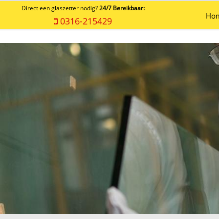
Direct een glaszetter nodig?
24/7 Bereikbaar:
Ho
0316-215429