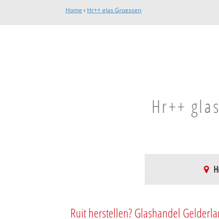
Home
›
Hr++ glas Groessen
Hr++ glas
H
Groessen
Groessen
Ruit herstellen? Glashandel Gelderla