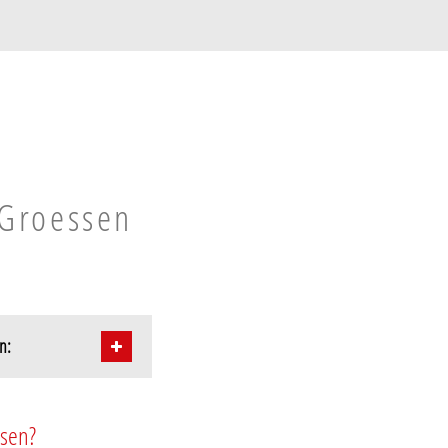
 Groessen
n:
ssen?