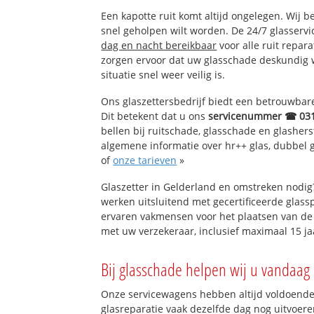
Een kapotte ruit komt altijd ongelegen. Wij b
snel geholpen wilt worden. De 24/7 glasservi
dag en nacht bereikbaar
voor alle ruit repar
zorgen ervoor dat uw glasschade deskundig 
situatie snel weer veilig is.
Ons glaszettersbedrijf biedt een betrouwbare 
Dit betekent dat u ons
servicenummer ☎ 03
bellen bij ruitschade, glasschade en glashers
algemene informatie over hr++ glas, dubbel gl
of
onze tarieven
»
Glaszetter in Gelderland en omstreken nodig
werken uitsluitend met gecertificeerde glassp
ervaren vakmensen voor het plaatsen van de 
met uw verzekeraar, inclusief maximaal 15 ja
Bij glasschade helpen wij u vandaag 
Onze servicewagens hebben altijd voldoend
glasreparatie vaak dezelfde dag nog uitvoeren