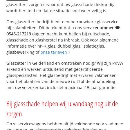
glaszetters zorgen ervoor dat uw glasschade deskundig
wordt hersteld en dat de situatie snel weer veilig is.
Ons glaszettersbedrijf biedt een betrouwbare glasservice
bij calamiteiten. Dit betekent dat u ons
servicenummer ☎
0545-217219
dag en nacht kunt bellen bij ruitschade,
glasschade en glasherstel na inbraak. Ook voor algemene
informatie over hr++ glas, dubbel glas, isolatieglas,
glasbewerking of
onze tarieven
»
Glaszetter in Gelderland en omstreken nodig? Wij zijn PKVW
erkend en werken uitsluitend met gecertificeerde
glasspecialisten. Hét glasbedrijf met ervaren vakmensen
voor het plaatsen van de nieuwe ruit tot de afhandeling
met uw verzekeraar, inclusief maximaal 15 jaar garantie.
Bij glasschade helpen wij u vandaag nog uit de
zorgen.
Onze servicewagens hebben altijd voldoende voorraad mee
en kunnen uw glasreparatie vaak dezelfde dag nog