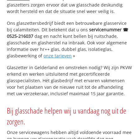
glaszetters zorgen ervoor dat uw glasschade deskundig
wordt hersteld en dat de situatie snel weer veilig is.
Ons glaszettersbedrijf biedt een betrouwbare glasservice
bij calamiteiten. Dit betekent dat u ons
servicenummer ☎
0525-216037
dag en nacht kunt bellen bij ruitschade,
glasschade en glasherstel na inbraak. Ook voor algemene
informatie over hr++ glas, dubbel glas, isolatieglas,
glasbewerking of
onze tarieven
»
Glaszetter in Gelderland en omstreken nodig? Wij zijn PKVW
erkend en werken uitsluitend met gecertificeerde
glasspecialisten. Hét glasbedrijf met ervaren vakmensen
voor het plaatsen van de nieuwe ruit tot de afhandeling
met uw verzekeraar, inclusief maximaal 15 jaar garantie.
Bij glasschade helpen wij u vandaag nog uit de
zorgen.
Onze servicewagens hebben altijd voldoende voorraad mee
en kunnen uw glasreparatie vaak dezelfde dag nog