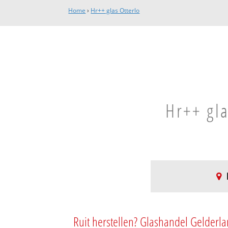
Home
›
Hr++ glas Otterlo
Hr++ gla
Otterlo
Otterlo dorp
Ruit herstellen? Glashandel Gelderla
Eschoter Veld