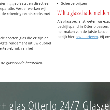
iening geplaatst en direct een
Scherpe prijzen
reparatie. Verder werken wij
Wilt u glasschade melden 
t de rekening rechtstreeks met
Als glasspecialist weten wij exa
bedrijfspand in Otterlo passen. 
het maken van de juiste keuze. 
bekijk hier
onze tarieven
. Bij o
nde soorten glas die er zijn en
oogste rendement uit uw dubbel
ferte gebruik van het
 de glasschade herstellen.
+ glas Otterlo 24/7 Glasze