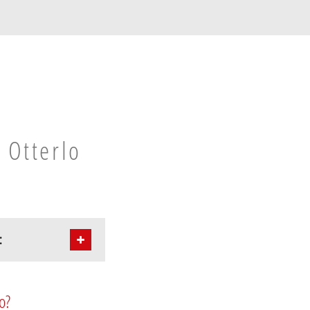
 Otterlo
:
o?