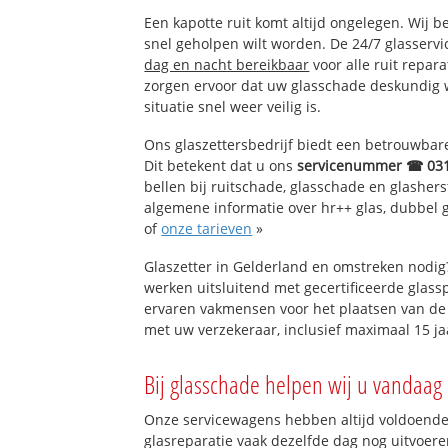
Reemst
Een kapotte ruit komt altijd ongelegen. Wij b
Hoog Baarlo
snel geholpen wilt worden. De 24/7 glasservi
Deelen
dag en nacht bereikbaar
voor alle ruit repar
zorgen ervoor dat uw glasschade deskundig 
situatie snel weer veilig is.
Ons glaszettersbedrijf biedt een betrouwbare 
Dit betekent dat u ons
servicenummer ☎ 03
bellen bij ruitschade, glasschade en glashers
algemene informatie over hr++ glas, dubbel gl
of
onze tarieven
»
Glaszetter in Gelderland en omstreken nodig
werken uitsluitend met gecertificeerde glassp
ervaren vakmensen voor het plaatsen van de 
met uw verzekeraar, inclusief maximaal 15 ja
Bij glasschade helpen wij u vandaag 
Onze servicewagens hebben altijd voldoend
glasreparatie vaak dezelfde dag nog uitvoeren