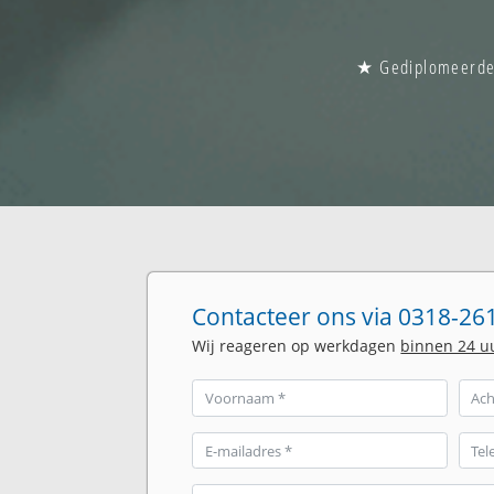
★ Gediplomeerde g
Contacteer ons via 0318-261
Wij reageren op werkdagen
binnen 24 u