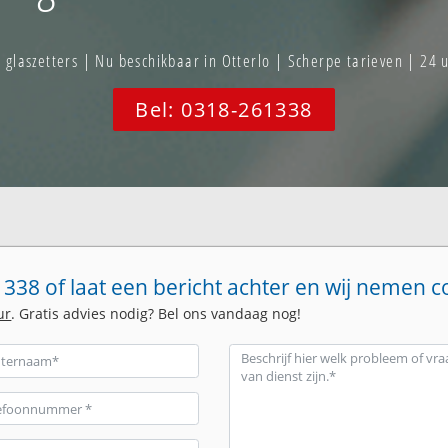
laszetters | Nu beschikbaar in Otterlo | Scherpe tarieven | 24 
Bel: 0318-261338
338 of laat een bericht achter en wij nemen c
ur
. Gratis advies nodig? Bel ons vandaag nog!