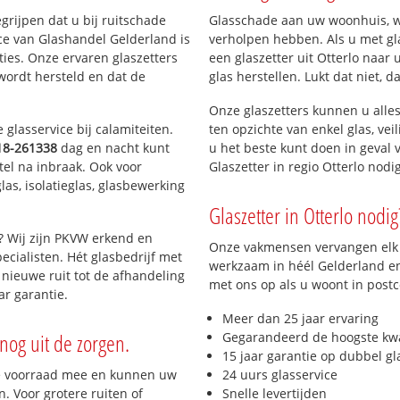
egrijpen dat u bij ruitschade
Glasschade aan uw woonhuis, win
ce van Glashandel Gelderland is
verholpen hebben. Als u met gla
aties. Onze ervaren glaszetters
een glaszetter uit Otterlo naar 
wordt hersteld en dat de
glas herstellen. Lukt dat niet, 
Onze glaszetters kunnen u alles
glasservice bij calamiteiten.
ten opzichte van enkel glas, vei
18-261338
dag en nacht kunt
u het beste kunt doen in geval 
tel na inbraak. Ook voor
Glaszetter in regio Otterlo nod
as, isolatieglas, glasbewerking
Glaszetter in Otterlo nodig
? Wij zijn PKVW erkend en
Onze vakmensen vervangen elk j
ecialisten. Hét glasbedrijf met
werkzaam in héél Gelderland en 
nieuwe ruit tot de afhandeling
met ons op als u woont in post
ar garantie.
Meer dan 25 jaar ervaring
nog uit de zorgen.
Gegarandeerd de hoogste kwa
15 jaar garantie op dubbel gl
e voorraad mee en kunnen uw
24 uurs glasservice
. Voor grotere ruiten of
Snelle levertijden