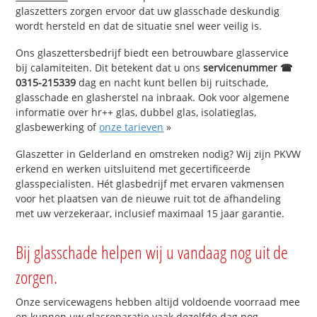
glaszetters zorgen ervoor dat uw glasschade deskundig
wordt hersteld en dat de situatie snel weer veilig is.
Ons glaszettersbedrijf biedt een betrouwbare glasservice
bij calamiteiten. Dit betekent dat u ons
servicenummer ☎
0315-215339
dag en nacht kunt bellen bij ruitschade,
glasschade en glasherstel na inbraak. Ook voor algemene
informatie over hr++ glas, dubbel glas, isolatieglas,
glasbewerking of
onze tarieven
»
Glaszetter in Gelderland en omstreken nodig? Wij zijn PKVW
erkend en werken uitsluitend met gecertificeerde
glasspecialisten. Hét glasbedrijf met ervaren vakmensen
voor het plaatsen van de nieuwe ruit tot de afhandeling
met uw verzekeraar, inclusief maximaal 15 jaar garantie.
Bij glasschade helpen wij u vandaag nog uit de
zorgen.
Onze servicewagens hebben altijd voldoende voorraad mee
en kunnen uw glasreparatie vaak dezelfde dag nog