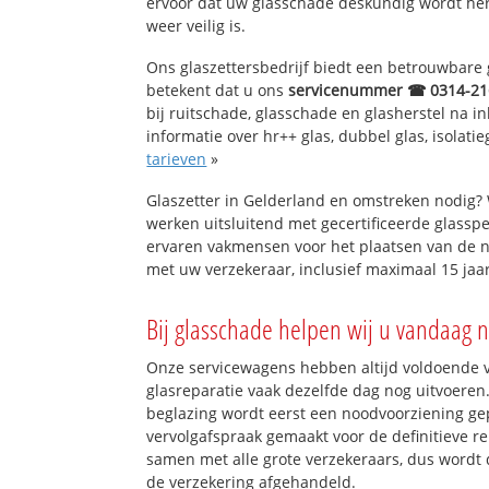
ervoor dat uw glasschade deskundig wordt hers
weer veilig is.
Ons glaszettersbedrijf biedt een betrouwbare g
betekent dat u ons
servicenummer ☎ 0314-21
bij ruitschade, glasschade en glasherstel na 
informatie over hr++ glas, dubbel glas, isolati
tarieven
»
Glaszetter in Gelderland en omstreken nodig?
werken uitsluitend met gecertificeerde glasspe
ervaren vakmensen voor het plaatsen van de n
met uw verzekeraar, inclusief maximaal 15 jaar
Bij glasschade helpen wij u vandaag n
Onze servicewagens hebben altijd voldoende
glasreparatie vaak dezelfde dag nog uitvoeren.
beglazing wordt eerst een noodvoorziening gep
vervolgafspraak gemaakt voor de definitieve re
samen met alle grote verzekeraars, dus wordt 
de verzekering afgehandeld.