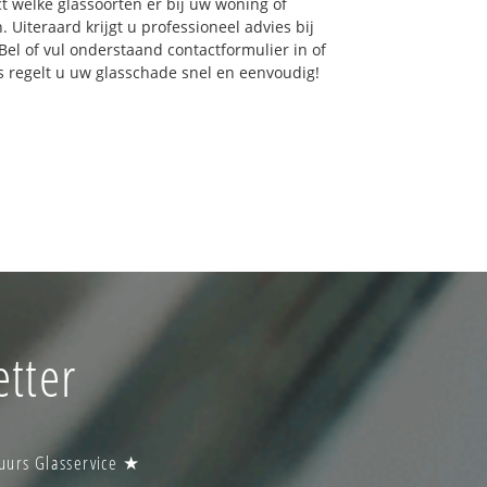
ct welke glassoorten er bij uw woning of
 Uiteraard krijgt u professioneel advies bij
Bel of vul onderstaand contactformulier in of
ns regelt u uw glasschade snel en eenvoudig!
tter
uurs Glasservice ★