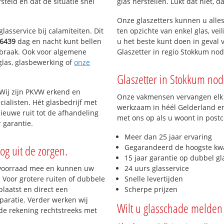
teld en dat de situatie snel
glas herstellen. Lukt dat niet, 
Onze glaszetters kunnen u alles
lasservice bij calamiteiten. Dit
ten opzichte van enkel glas, vei
6439
dag en nacht kunt bellen
u het beste kunt doen in geval 
inbraak. Ook voor algemene
Glaszetter in regio Stokkum no
eglas, glasbewerking of
onze
Glaszetter in Stokkum nodi
 Wij zijn PKVW erkend en
Onze vakmensen vervangen elk j
cialisten. Hét glasbedrijf met
werkzaam in héél Gelderland en 
ieuwe ruit tot de afhandeling
met ons op als u woont in post
 garantie.
Meer dan 25 jaar ervaring
og uit de zorgen.
Gegarandeerd de hoogste kwa
15 jaar garantie op dubbel gl
 voorraad mee en kunnen uw
24 uurs glasservice
 Voor grotere ruiten of dubbele
Snelle levertijden
laatst en direct een
Scherpe prijzen
paratie. Verder werken wij
Wilt u glasschade melden 
de rekening rechtstreeks met