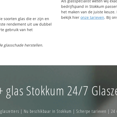
Als glasspecialist weten wij exa
bedrijfspand in Stokkum passen.
het maken van de juiste keuze. 
bekijk hier
onze tarieven
. Bij o
e soorten glas die er zijn en
gste rendement uit uw dubbel
rte gebruik van het
e glasschade herstellen.
+ glas Stokkum 24/7 Glasze
laszetters | Nu beschikbaar in Stokkum | Scherpe tarieven | 24 