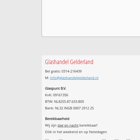
Glashandel Gelderland
Bel gratis: 0314-216439
M:
info@glashandelgelderland.nl
Glaspunt B.V.
KvK: 09161356
BTW: NL8255.87.633.B05
Bank: NL32 INGB 0007 2912 25
Bereikbaarheid
Wij zijn
dag en nacht
bereikbaar!
Oók in het weekend en op feestdagen