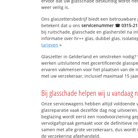
ervoor dat uw glasschade deskundig wordt hers
weer veilig is.
Ons glaszettersbedrijf biedt een betrouwbare g
betekent dat u ons
servicenummer ☎ 0315-21
bij ruitschade, glasschade en glasherstel na 
informatie over hr++ glas, dubbel glas, isolati
tarieven
»
Glaszetter in Gelderland en omstreken nodig?
werken uitsluitend met gecertificeerde glasspe
ervaren vakmensen voor het plaatsen van de n
met uw verzekeraar, inclusief maximaal 15 jaar
Bij glasschade helpen wij u vandaag n
Onze servicewagens hebben altijd voldoende
glasreparatie vaak dezelfde dag nog uitvoeren.
beglazing wordt eerst een noodvoorziening gep
vervolgafspraak gemaakt voor de definitieve re
samen met alle grote verzekeraars, dus wordt 
de verzekering afgehandeld.