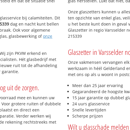
teld en dat de situatie snel
glas herstellen. Lukt dat niet, 
Onze glaszetters kunnen u alles
lasservice bij calamiteiten. Dit
ten opzichte van enkel glas, vei
5339
dag en nacht kunt bellen
u het beste kunt doen in geval 
inbraak. Ook voor algemene
Glaszetter in regio Varsselder 
eglas, glasbewerking of
onze
215339
Glaszetter in Varsselder no
 Wij zijn PKVW erkend en
cialisten. Hét glasbedrijf met
Onze vakmensen vervangen elk j
ieuwe ruit tot de afhandeling
werkzaam in héél Gelderland en 
 garantie.
met ons op als u woont in post
og uit de zorgen.
Meer dan 25 jaar ervaring
Gegarandeerd de hoogste kwa
 voorraad mee en kunnen uw
15 jaar garantie op dubbel gl
 Voor grotere ruiten of dubbele
24 uurs glasservice
laatst en direct een
Snelle levertijden
paratie. Verder werken wij
Scherpe prijzen
de rekening rechtstreeks met
Wilt u glasschade melden 