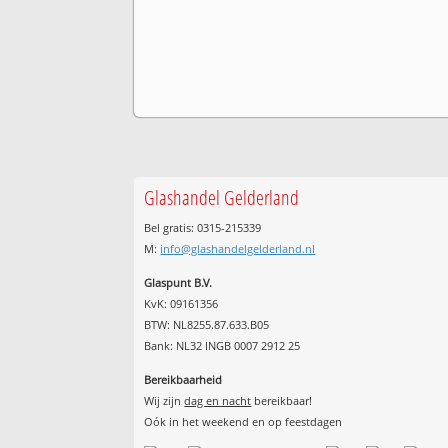
Glashandel Gelderland
Bel gratis: 0315-215339
M:
info@glashandelgelderland.nl
Glaspunt B.V.
KvK: 09161356
BTW: NL8255.87.633.B05
Bank: NL32 INGB 0007 2912 25
Bereikbaarheid
Wij zijn
dag en nacht
bereikbaar!
Oók in het weekend en op feestdagen