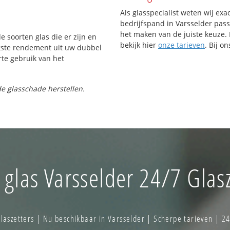
Als glasspecialist weten wij exa
bedrijfspand in Varsselder passe
het maken van de juiste keuze. 
e soorten glas die er zijn en
bekijk hier
onze tarieven
. Bij o
gste rendement uit uw dubbel
rte gebruik van het
e glasschade herstellen.
 glas Varsselder 24/7 Glasz
szetters | Nu beschikbaar in Varsselder | Scherpe tarieven | 2