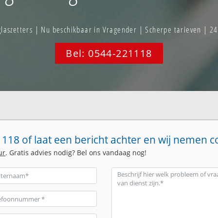
aszetters | Nu beschikbaar in Vragender | Scherpe tarieven | 24
Bel: 0544-221118
118 of laat een bericht achter en wij nemen c
ur
. Gratis advies nodig? Bel ons vandaag nog!