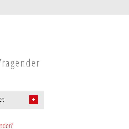
 Vragender
er:
ender?