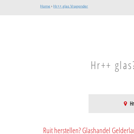
Home
›
Hr++ glas Vragender
Hr++ glas
Hr
Vragender
Bebouwde kom V
Ruit herstellen? Glashandel Gelderla