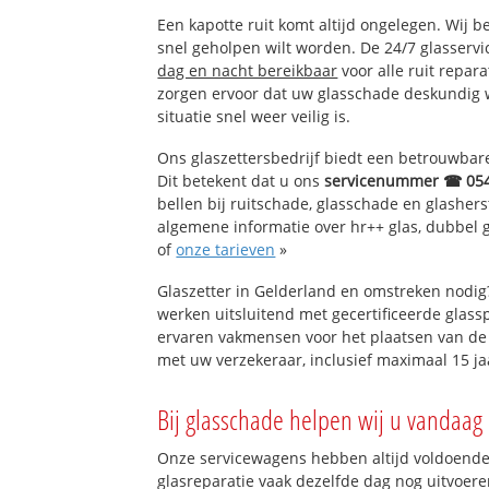
Een kapotte ruit komt altijd ongelegen. Wij b
snel geholpen wilt worden. De 24/7 glasservi
dag en nacht bereikbaar
voor alle ruit repar
zorgen ervoor dat uw glasschade deskundig 
situatie snel weer veilig is.
Ons glaszettersbedrijf biedt een betrouwbare 
Dit betekent dat u ons
servicenummer ☎ 05
bellen bij ruitschade, glasschade en glashers
algemene informatie over hr++ glas, dubbel gl
of
onze tarieven
»
Glaszetter in Gelderland en omstreken nodig
werken uitsluitend met gecertificeerde glassp
ervaren vakmensen voor het plaatsen van de 
met uw verzekeraar, inclusief maximaal 15 ja
Bij glasschade helpen wij u vandaag 
Onze servicewagens hebben altijd voldoend
glasreparatie vaak dezelfde dag nog uitvoeren