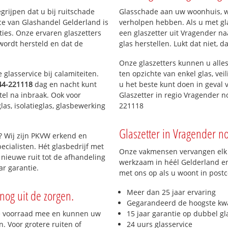
egrijpen dat u bij ruitschade
Glasschade aan uw woonhuis, win
ce van Glashandel Gelderland is
verholpen hebben. Als u met gla
aties. Onze ervaren glaszetters
een glaszetter uit Vragender na
wordt hersteld en dat de
glas herstellen. Lukt dat niet, 
Onze glaszetters kunnen u alles
glasservice bij calamiteiten.
ten opzichte van enkel glas, vei
44-221118
dag en nacht kunt
u het beste kunt doen in geval 
tel na inbraak. Ook voor
Glaszetter in regio Vragender n
as, isolatieglas, glasbewerking
221118
Glaszetter in Vragender no
? Wij zijn PKVW erkend en
ecialisten. Hét glasbedrijf met
Onze vakmensen vervangen elk j
nieuwe ruit tot de afhandeling
werkzaam in héél Gelderland en 
ar garantie.
met ons op als u woont in post
nog uit de zorgen.
Meer dan 25 jaar ervaring
Gegarandeerd de hoogste kwa
e voorraad mee en kunnen uw
15 jaar garantie op dubbel gl
. Voor grotere ruiten of
24 uurs glasservice