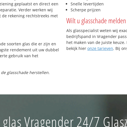
iening geplaatst en direct een
Snelle levertijden
reparatie. Verder werken wij
Scherpe prijzen
t de rekening rechtstreeks met
Wilt u glasschade melden 
Als glasspecialist weten wij exa
bedrijfspand in Vragender passe
het maken van de juiste keuze. 
nde soorten glas die er zijn en
bekijk hier
onze tarieven
. Bij o
oogste rendement uit uw dubbel
ferte gebruik van het
 de glasschade herstellen.
 glas Vragender 24/7 Glasz