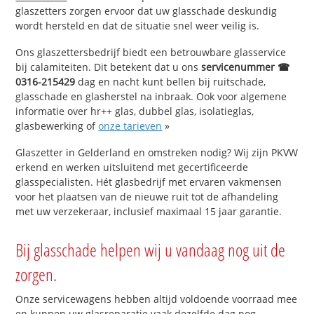
glaszetters zorgen ervoor dat uw glasschade deskundig
wordt hersteld en dat de situatie snel weer veilig is.
Ons glaszettersbedrijf biedt een betrouwbare glasservice
bij calamiteiten. Dit betekent dat u ons
servicenummer ☎
0316-215429
dag en nacht kunt bellen bij ruitschade,
glasschade en glasherstel na inbraak. Ook voor algemene
informatie over hr++ glas, dubbel glas, isolatieglas,
glasbewerking of
onze tarieven
»
Glaszetter in Gelderland en omstreken nodig? Wij zijn PKVW
erkend en werken uitsluitend met gecertificeerde
glasspecialisten. Hét glasbedrijf met ervaren vakmensen
voor het plaatsen van de nieuwe ruit tot de afhandeling
met uw verzekeraar, inclusief maximaal 15 jaar garantie.
Bij glasschade helpen wij u vandaag nog uit de
zorgen.
Onze servicewagens hebben altijd voldoende voorraad mee
en kunnen uw glasreparatie vaak dezelfde dag nog