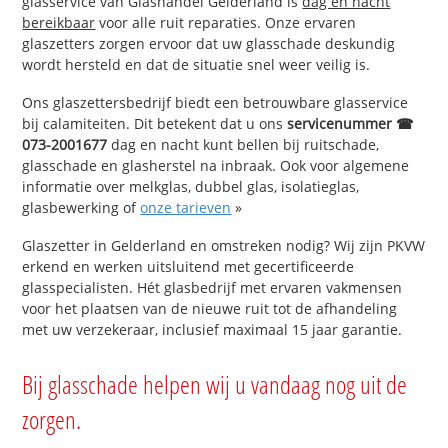
glasservice van Glashandel Gelderland is
dag en nacht
bereikbaar
voor alle ruit reparaties. Onze ervaren
glaszetters zorgen ervoor dat uw glasschade deskundig
wordt hersteld en dat de situatie snel weer veilig is.
Ons glaszettersbedrijf biedt een betrouwbare glasservice
bij calamiteiten. Dit betekent dat u ons
servicenummer ☎
073-2001677
dag en nacht kunt bellen bij ruitschade,
glasschade en glasherstel na inbraak. Ook voor algemene
informatie over melkglas, dubbel glas, isolatieglas,
glasbewerking of
onze tarieven
»
Glaszetter in Gelderland en omstreken nodig? Wij zijn PKVW
erkend en werken uitsluitend met gecertificeerde
glasspecialisten. Hét glasbedrijf met ervaren vakmensen
voor het plaatsen van de nieuwe ruit tot de afhandeling
met uw verzekeraar, inclusief maximaal 15 jaar garantie.
Bij glasschade helpen wij u vandaag nog uit de
zorgen.