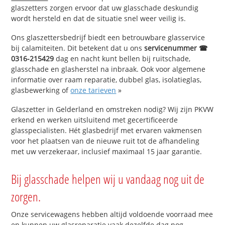
glaszetters zorgen ervoor dat uw glasschade deskundig
wordt hersteld en dat de situatie snel weer veilig is.
Ons glaszettersbedrijf biedt een betrouwbare glasservice
bij calamiteiten. Dit betekent dat u ons
servicenummer ☎
0316-215429
dag en nacht kunt bellen bij ruitschade,
glasschade en glasherstel na inbraak. Ook voor algemene
informatie over raam reparatie, dubbel glas, isolatieglas,
glasbewerking of
onze tarieven
»
Glaszetter in Gelderland en omstreken nodig? Wij zijn PKVW
erkend en werken uitsluitend met gecertificeerde
glasspecialisten. Hét glasbedrijf met ervaren vakmensen
voor het plaatsen van de nieuwe ruit tot de afhandeling
met uw verzekeraar, inclusief maximaal 15 jaar garantie.
Bij glasschade helpen wij u vandaag nog uit de
zorgen.
Onze servicewagens hebben altijd voldoende voorraad mee
en kunnen uw glasreparatie vaak dezelfde dag nog