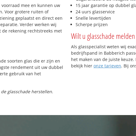
e voorraad mee en kunnen uw
15 jaar garantie op dubbel gl
. Voor grotere ruiten of
24 uurs glasservice
iening geplaatst en direct een
Snelle levertijden
reparatie. Verder werken wij
Scherpe prijzen
t de rekening rechtstreeks met
Wilt u glasschade melden 
Als glasspecialist weten wij exa
bedrijfspand in Babberich passe
het maken van de juiste keuze. 
nde soorten glas die er zijn en
bekijk hier
onze tarieven
. Bij o
oogste rendement uit uw dubbel
ferte gebruik van het
 de glasschade herstellen.