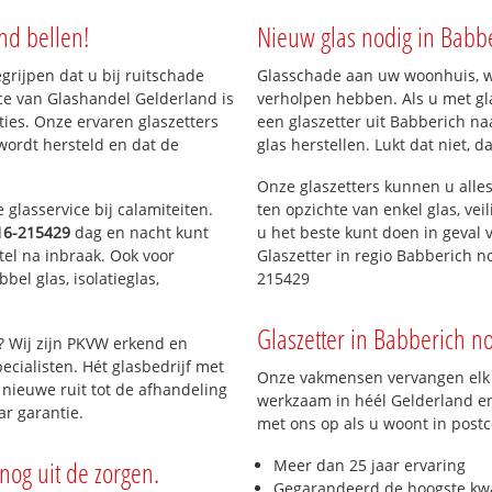
nd bellen!
Nieuw glas nodig in Babb
egrijpen dat u bij ruitschade
Glasschade aan uw woonhuis, win
ce van Glashandel Gelderland is
verholpen hebben. Als u met gla
aties. Onze ervaren glaszetters
een glaszetter uit Babberich na
wordt hersteld en dat de
glas herstellen. Lukt dat niet, 
Onze glaszetters kunnen u alles
glasservice bij calamiteiten.
ten opzichte van enkel glas, vei
16-215429
dag en nacht kunt
u het beste kunt doen in geval 
tel na inbraak. Ook voor
Glaszetter in regio Babberich n
el glas, isolatieglas,
215429
Glaszetter in Babberich no
? Wij zijn PKVW erkend en
ecialisten. Hét glasbedrijf met
Onze vakmensen vervangen elk j
nieuwe ruit tot de afhandeling
werkzaam in héél Gelderland en 
ar garantie.
met ons op als u woont in post
nog uit de zorgen.
Meer dan 25 jaar ervaring
Gegarandeerd de hoogste kwa