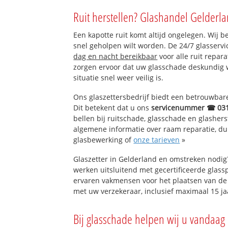
Babberich
Ruit herstellen? Glashandel Gelderla
Camphuizen
Steeg
Een kapotte ruit komt altijd ongelegen. Wij b
Kwartier
snel geholpen wilt worden. De 24/7 glasservi
dag en nacht bereikbaar
voor alle ruit repar
zorgen ervoor dat uw glasschade deskundig 
situatie snel weer veilig is.
Ons glaszettersbedrijf biedt een betrouwbare 
Dit betekent dat u ons
servicenummer ☎ 03
bellen bij ruitschade, glasschade en glashers
algemene informatie over raam reparatie, dubb
glasbewerking of
onze tarieven
»
Glaszetter in Gelderland en omstreken nodig
werken uitsluitend met gecertificeerde glassp
ervaren vakmensen voor het plaatsen van de 
met uw verzekeraar, inclusief maximaal 15 ja
Bij glasschade helpen wij u vandaag 