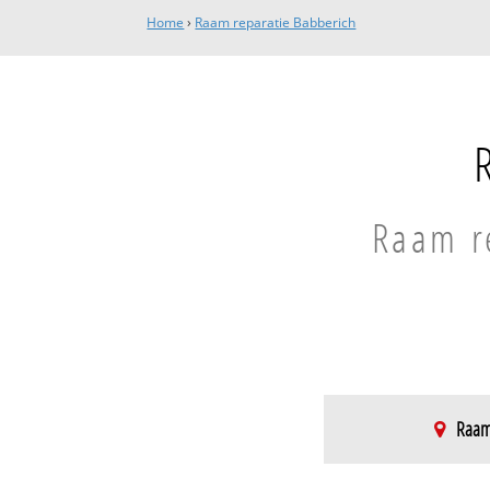
Home
›
Raam reparatie Babberich
Raam re
Raam 
Babberich