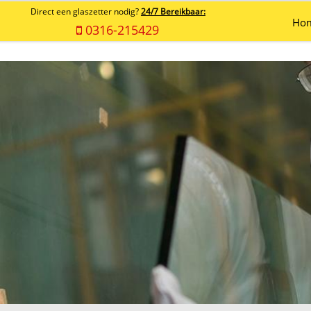
Direct een glaszetter nodig?
24/7 Bereikbaar:
Ho
0316-215429