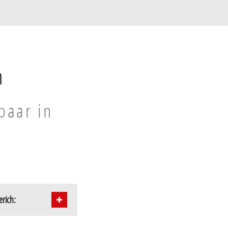
h
baar in
erich: