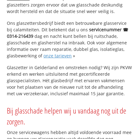
glaszetters zorgen ervoor dat uw glasschade deskundig
wordt hersteld en dat de situatie snel weer veilig is.
Ons glaszettersbedrijf biedt een betrouwbare glasservice
bij calamiteiten. Dit betekent dat u ons
servicenummer ☎
0314-216439
dag en nacht kunt bellen bij ruitschade,
glasschade en glasherstel na inbraak. Ook voor algemene
informatie over raam reparatie, dubbel glas, isolatieglas,
glasbewerking of
onze tarieven
»
Glaszetter in Gelderland en omstreken nodig? Wij zijn PKVW
erkend en werken uitsluitend met gecertificeerde
glasspecialisten. Hét glasbedrijf met ervaren vakmensen
voor het plaatsen van de nieuwe ruit tot de afhandeling
met uw verzekeraar, inclusief maximaal 15 jaar garantie.
Bij glasschade helpen wij u vandaag nog uit de
zorgen.
Onze servicewagens hebben altijd voldoende voorraad mee
en kunnen uw glasreparatie vaak dezelfde dag nog