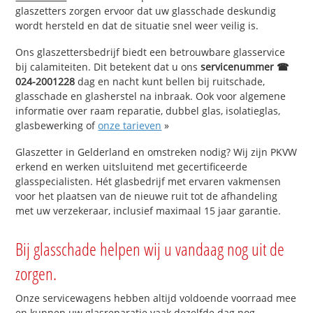
glaszetters zorgen ervoor dat uw glasschade deskundig
wordt hersteld en dat de situatie snel weer veilig is.
Ons glaszettersbedrijf biedt een betrouwbare glasservice
bij calamiteiten. Dit betekent dat u ons
servicenummer ☎
024-2001228
dag en nacht kunt bellen bij ruitschade,
glasschade en glasherstel na inbraak. Ook voor algemene
informatie over raam reparatie, dubbel glas, isolatieglas,
glasbewerking of
onze tarieven
»
Glaszetter in Gelderland en omstreken nodig? Wij zijn PKVW
erkend en werken uitsluitend met gecertificeerde
glasspecialisten. Hét glasbedrijf met ervaren vakmensen
voor het plaatsen van de nieuwe ruit tot de afhandeling
met uw verzekeraar, inclusief maximaal 15 jaar garantie.
Bij glasschade helpen wij u vandaag nog uit de
zorgen.
Onze servicewagens hebben altijd voldoende voorraad mee
en kunnen uw glasreparatie vaak dezelfde dag nog