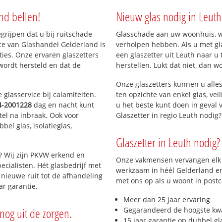
nd bellen!
Nieuw glas nodig in Leuth
 Lieskes Wengs
egrijpen dat u bij ruitschade
Glasschade aan uw woonhuis, win
ce van Glashandel Gelderland is
verholpen hebben. Als u met gla
aties. Onze ervaren glaszetters
een glaszetter uit Leuth naar u
wordt hersteld en dat de
herstellen. Lukt dat niet, dan w
Onze glaszetters kunnen u alles
glasservice bij calamiteiten.
ten opzichte van enkel glas, vei
4-2001228
dag en nacht kunt
u het beste kunt doen in geval 
tel na inbraak. Ook voor
Glaszetter in regio Leuth nodig
el glas, isolatieglas,
Glaszetter in Leuth nodig? 
? Wij zijn PKVW erkend en
Onze vakmensen vervangen elk j
ecialisten. Hét glasbedrijf met
werkzaam in héél Gelderland en 
nieuwe ruit tot de afhandeling
met ons op als u woont in post
ar garantie.
Meer dan 25 jaar ervaring
nog uit de zorgen.
Gegarandeerd de hoogste kwa
15 jaar garantie op dubbel gl