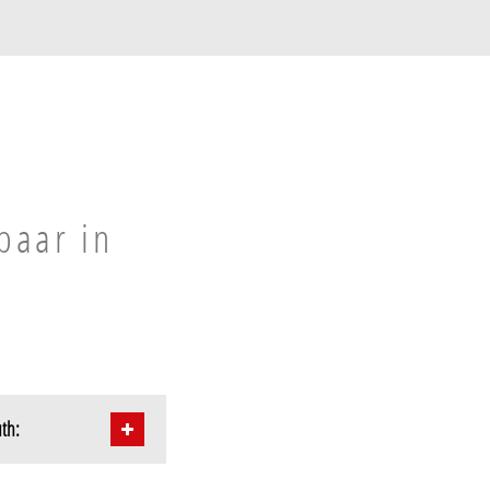
baar in
uth: