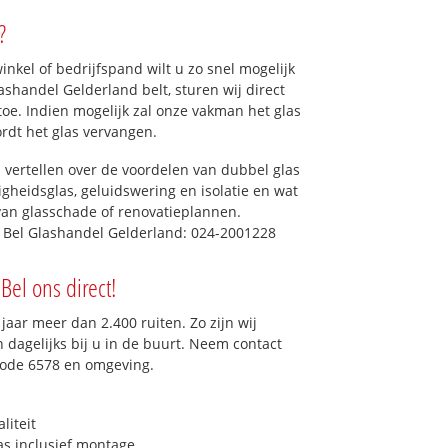
?
kel of bedrijfspand wilt u zo snel mogelijk
shandel Gelderland belt, sturen wij direct
 toe. Indien mogelijk zal onze vakman het glas
ordt het glas vervangen.
 vertellen over de voordelen van dubbel glas
ligheidsglas, geluidswering en isolatie en wat
van glasschade of renovatieplannen.
? Bel Glashandel Gelderland: 024-2001228
Bel ons direct!
aar meer dan 2.400 ruiten. Zo zijn wij
dagelijks bij u in de buurt. Neem contact
code 6578 en omgeving.
liteit
as inclusief montage