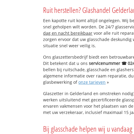
Leuth
Ruit herstellen? Glashandel Gelderla
Bedrijventerrein
Een kapotte ruit komt altijd ongelegen. Wij b
snel geholpen wilt worden. De 24/7 glasservi
dag en nacht bereikbaar
voor alle ruit repar
zorgen ervoor dat uw glasschade deskundig 
situatie snel weer veilig is.
Ons glaszettersbedrijf biedt een betrouwbare 
Dit betekent dat u ons
servicenummer ☎ 02
bellen bij ruitschade, glasschade en glashers
algemene informatie over raam reparatie, dubb
glasbewerking of
onze tarieven
»
Glaszetter in Gelderland en omstreken nodig
werken uitsluitend met gecertificeerde glassp
ervaren vakmensen voor het plaatsen van de 
met uw verzekeraar, inclusief maximaal 15 ja
Bij glasschade helpen wij u vandaag 