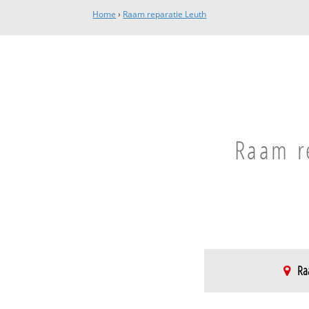
Home
›
Raam reparatie Leuth
Raam re
Raa
Leuth