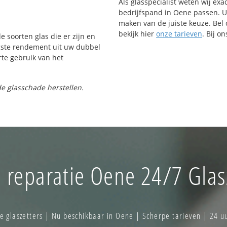
Als glasspecialist weten wij exa
bedrijfspand in Oene passen. Uit
maken van de juiste keuze. Bel 
bekijk hier
onze tarieven
. Bij o
e soorten glas die er zijn en
gste rendement uit uw dubbel
rte gebruik van het
e glasschade herstellen.
reparatie Oene 24/7 Glas
glaszetters | Nu beschikbaar in Oene | Scherpe tarieven | 24 u