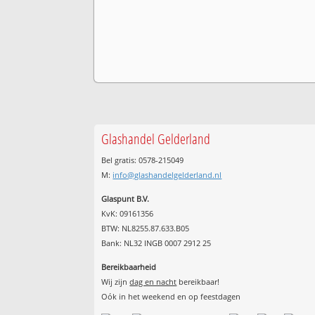
Glashandel Gelderland
Bel gratis: 0578-215049
M:
info@glashandelgelderland.nl
Glaspunt B.V.
KvK: 09161356
BTW: NL8255.87.633.B05
Bank: NL32 INGB 0007 2912 25
Bereikbaarheid
Wij zijn
dag en nacht
bereikbaar!
Oók in het weekend en op feestdagen