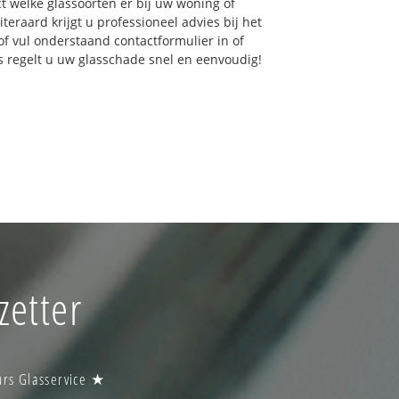
ct welke glassoorten er bij uw woning of
eraard krijgt u professioneel advies bij het
of vul onderstaand contactformulier in of
ns regelt u uw glasschade snel en eenvoudig!
zetter
urs Glasservice ★