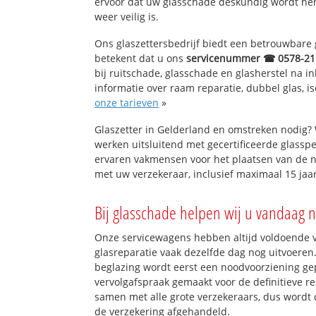
ervoor dat uw glasschade deskundig wordt hers
weer veilig is.
Ons glaszettersbedrijf biedt een betrouwbare g
betekent dat u ons
servicenummer ☎ 0578-21
bij ruitschade, glasschade en glasherstel na 
informatie over raam reparatie, dubbel glas, is
onze tarieven
»
Glaszetter in Gelderland en omstreken nodig?
werken uitsluitend met gecertificeerde glasspe
ervaren vakmensen voor het plaatsen van de n
met uw verzekeraar, inclusief maximaal 15 jaar
Bij glasschade helpen wij u vandaag n
Onze servicewagens hebben altijd voldoende
glasreparatie vaak dezelfde dag nog uitvoeren.
beglazing wordt eerst een noodvoorziening gep
vervolgafspraak gemaakt voor de definitieve re
samen met alle grote verzekeraars, dus wordt 
de verzekering afgehandeld.