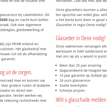
teld en dat de situatie snel
herstellen. Lukt dat niet, dan w
Onze glaszetters kunnen u alles
lasservice bij calamiteiten. Dit
ten opzichte van enkel glas, vei
5049
dag en nacht kunt bellen
u het beste kunt doen in geval 
inbraak. Ook voor algemene
Glaszetter in regio Oene nodig
olatieglas, glasbewerking of
Glaszetter in Oene nodig? 
 Wij zijn PKVW erkend en
Onze vakmensen vervangen elk j
cialisten. Hét glasbedrijf met
werkzaam in héél Gelderland en 
ieuwe ruit tot de afhandeling
met ons op als u woont in post
 garantie.
Meer dan 25 jaar ervaring
og uit de zorgen.
Gegarandeerd de hoogste kwa
15 jaar garantie op dubbel gl
 voorraad mee en kunnen uw
24 uurs glasservice
 Voor grotere ruiten of dubbele
Snelle levertijden
laatst en direct een
Scherpe prijzen
paratie. Verder werken wij
Wilt u glasschade melden 
de rekening rechtstreeks met