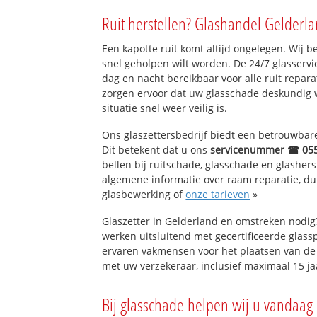
Ugchelen
Ruit herstellen? Glashandel Gelderla
Ugchelen-Zuid
De Heeze
Een kapotte ruit komt altijd ongelegen. Wij b
Westenenk
snel geholpen wilt worden. De 24/7 glasservi
Winkewijert
dag en nacht bereikbaar
voor alle ruit repar
De Bouwhof
zorgen ervoor dat uw glasschade deskundig 
Brouwersmolen-
situatie snel weer veilig is.
Dennenheuvel
Holthuizen
Ons glaszettersbedrijf biedt een betrouwbare 
Brouwersmolen-
Dit betekent dat u ons
servicenummer ☎ 05
Wernem
bellen bij ruitschade, glasschade en glashers
algemene informatie over raam reparatie, dubb
glasbewerking of
onze tarieven
»
Glaszetter in Gelderland en omstreken nodig
werken uitsluitend met gecertificeerde glassp
ervaren vakmensen voor het plaatsen van de 
met uw verzekeraar, inclusief maximaal 15 ja
Bij glasschade helpen wij u vandaag 