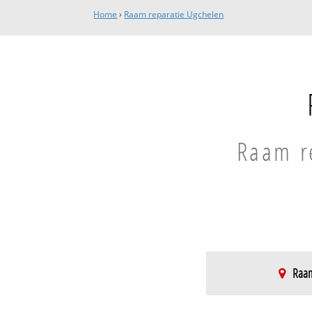
Home
›
Raam reparatie Ugchelen
Raam re
Raam
Zuidwest