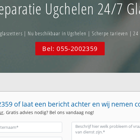
paratie Ugchelen 24/7 Gl
aszetters | Nu beschikbaar in Ugchelen | Scherpe tarieven | 24
Bel: 055-2002359
359 of laat een bericht achter en wij nemen c
ur
. Gratis advies nodig? Bel ons vandaag nog!