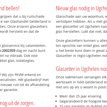
nd bellen!
Nieuw glas nodig in Ugch
egrijpen dat u bij ruitschade
Glasschade aan uw woonhuis, win
ce van Glashandel Gelderland is
verholpen hebben. Als u met gla
aties. Onze ervaren glaszetters
een glaszetter uit Ugchelen naa
wordt hersteld en dat de
glas herstellen. Lukt dat niet, 
Noord
Onze glaszetters kunnen u alles
glasservice bij calamiteiten.
ten opzichte van enkel glas, vei
Zuid
5-2002359
dag en nacht kunt
u het beste kunt doen in geval 
tel na inbraak. Ook voor
Glaszetter in regio Ugchelen n
el glas, isolatieglas,
Glaszetter in Ugchelen nod
? Wij zijn PKVW erkend en
Onze vakmensen vervangen elk j
ecialisten. Hét glasbedrijf met
werkzaam in héél Gelderland en 
nieuwe ruit tot de afhandeling
met ons op als u woont in post
ar garantie.
Meer dan 25 jaar ervaring
nog uit de zorgen.
Gegarandeerd de hoogste kwa
15 jaar garantie op dubbel gl