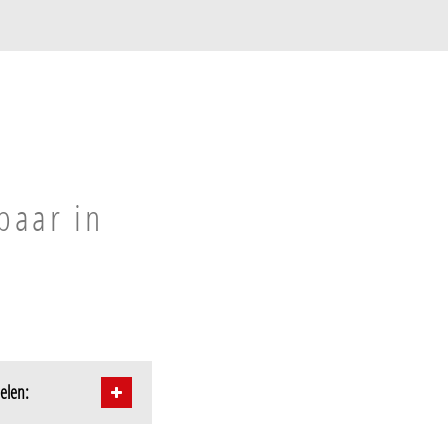
n
baar in
elen: