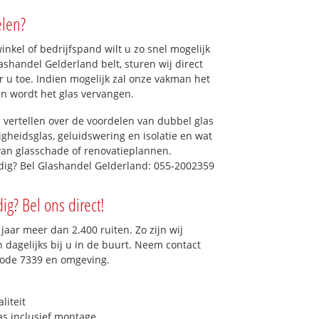
elen?
kel of bedrijfspand wilt u zo snel mogelijk
shandel Gelderland belt, sturen wij direct
r u toe. Indien mogelijk zal onze vakman het
dan wordt het glas vervangen.
 vertellen over de voordelen van dubbel glas
ligheidsglas, geluidswering en isolatie en wat
van glasschade of renovatieplannen.
odig? Bel Glashandel Gelderland: 055-2002359
ig? Bel ons direct!
aar meer dan 2.400 ruiten. Zo zijn wij
dagelijks bij u in de buurt. Neem contact
code 7339 en omgeving.
liteit
as inclusief montage