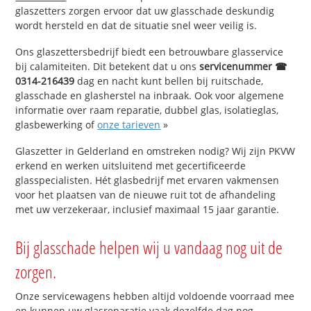
glaszetters zorgen ervoor dat uw glasschade deskundig
wordt hersteld en dat de situatie snel weer veilig is.
Ons glaszettersbedrijf biedt een betrouwbare glasservice
bij calamiteiten. Dit betekent dat u ons
servicenummer ☎
0314-216439
dag en nacht kunt bellen bij ruitschade,
glasschade en glasherstel na inbraak. Ook voor algemene
informatie over raam reparatie, dubbel glas, isolatieglas,
glasbewerking of
onze tarieven
»
Glaszetter in Gelderland en omstreken nodig? Wij zijn PKVW
erkend en werken uitsluitend met gecertificeerde
glasspecialisten. Hét glasbedrijf met ervaren vakmensen
voor het plaatsen van de nieuwe ruit tot de afhandeling
met uw verzekeraar, inclusief maximaal 15 jaar garantie.
Bij glasschade helpen wij u vandaag nog uit de
zorgen.
Onze servicewagens hebben altijd voldoende voorraad mee
en kunnen uw glasreparatie vaak dezelfde dag nog