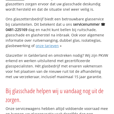
glaszetters zorgen ervoor dat uw glasschade deskundig
wordt hersteld en dat de situatie snel weer veilig is.
Ons glaszettersbedrijf biedt een betrouwbare glasservice
bij calamiteiten. Dit betekent dat u ons
servicenummer ☎
0481-225169
dag en nacht kunt bellen bij ruitschade,
glasschade en glasherstel na inbraak. Ook voor algemene
informatie over ruitvervanging, dubbel glas, isolatieglas,
glasbewerking of
onze tarieven
»
Glaszetter in Gelderland en omstreken nodig? Wij zijn PKVW
erkend en werken uitsluitend met gecertificeerde
glasspecialisten. Hét glasbedrijf met ervaren vakmensen
voor het plaatsen van de nieuwe ruit tot de afhandeling
met uw verzekeraar, inclusief maximaal 15 jaar garantie.
Bij glasschade helpen wij u vandaag nog uit de
zorgen.
Onze servicewagens hebben altijd voldoende voorraad mee
en kunnen uw glasreparatie vaak dezelfde dag nog