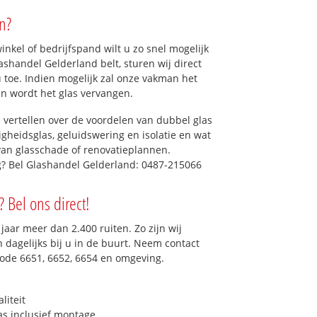
n?
kel of bedrijfspand wilt u zo snel mogelijk
shandel Gelderland belt, sturen wij direct
u toe. Indien mogelijk zal onze vakman het
dan wordt het glas vervangen.
 vertellen over de voordelen van dubbel glas
ligheidsglas, geluidswering en isolatie en wat
van glasschade of renovatieplannen.
ig? Bel Glashandel Gelderland: 0487-215066
? Bel ons direct!
aar meer dan 2.400 ruiten. Zo zijn wij
dagelijks bij u in de buurt. Neem contact
code 6651, 6652, 6654 en omgeving.
liteit
as inclusief montage