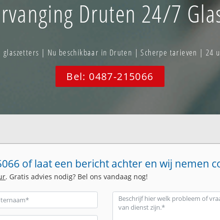
ervanging Druten 24/7 Glas
laszetters | Nu beschikbaar in Druten | Scherpe tarieven | 24 
Bel: 0487-215066
066 of laat een bericht achter en wij nemen c
ur
. Gratis advies nodig? Bel ons vandaag nog!