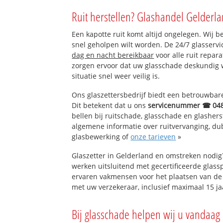
Druten
Ruit herstellen? Glashandel Gelderla
Druten Zuid
Druten Bouwing
Een kapotte ruit komt altijd ongelegen. Wij b
Druten Westerho
snel geholpen wilt worden. De 24/7 glasservi
Drutense Waard
dag en nacht bereikbaar
voor alle ruit repar
zorgen ervoor dat uw glasschade deskundig 
situatie snel weer veilig is.
Ons glaszettersbedrijf biedt een betrouwbare 
Dit betekent dat u ons
servicenummer ☎ 04
bellen bij ruitschade, glasschade en glashers
algemene informatie over ruitvervanging, dubb
glasbewerking of
onze tarieven
»
Glaszetter in Gelderland en omstreken nodig
werken uitsluitend met gecertificeerde glassp
ervaren vakmensen voor het plaatsen van de 
met uw verzekeraar, inclusief maximaal 15 ja
Bij glasschade helpen wij u vandaag 