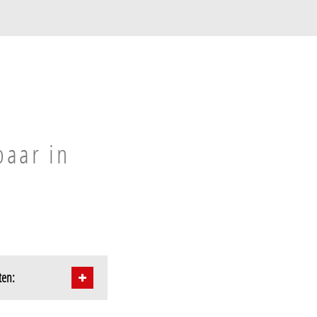
baar in
ten: