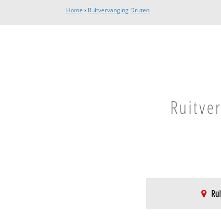
Home
›
Ruitvervanging Druten
Ruitve
Rui
Druten