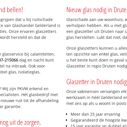
nd bellen!
Nieuw glas nodig in Drute
egrijpen dat u bij ruitschade
Glasschade aan uw woonhuis, win
ut
ce van Glashandel Gelderland is
verholpen hebben. Als u met gla
en
aties. Onze ervaren glaszetters
een glaszetter uit Druten naar 
wordt hersteld en dat de
glas herstellen. Lukt dat niet, 
Onze glaszetters kunnen u alles
glasservice bij calamiteiten.
ten opzichte van enkel glas, vei
87-215066
dag en nacht kunt
u het beste kunt doen in geval 
tel na inbraak. Ook voor
Glaszetter in regio Druten nod
el glas, isolatieglas,
Glaszetter in Druten nodig
? Wij zijn PKVW erkend en
Onze vakmensen vervangen elk j
ecialisten. Hét glasbedrijf met
werkzaam in héél Gelderland en 
nieuwe ruit tot de afhandeling
met ons op als u woont in post
ar garantie.
Meer dan 25 jaar ervaring
nog uit de zorgen.
Gegarandeerd de hoogste kwa
15 jaar garantie op dubbel gl