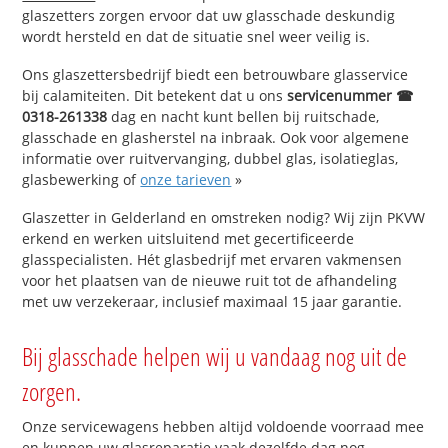
glaszetters zorgen ervoor dat uw glasschade deskundig
wordt hersteld en dat de situatie snel weer veilig is.
Ons glaszettersbedrijf biedt een betrouwbare glasservice
bij calamiteiten. Dit betekent dat u ons
servicenummer ☎
0318-261338
dag en nacht kunt bellen bij ruitschade,
glasschade en glasherstel na inbraak. Ook voor algemene
informatie over ruitvervanging, dubbel glas, isolatieglas,
glasbewerking of
onze tarieven
»
Glaszetter in Gelderland en omstreken nodig? Wij zijn PKVW
erkend en werken uitsluitend met gecertificeerde
glasspecialisten. Hét glasbedrijf met ervaren vakmensen
voor het plaatsen van de nieuwe ruit tot de afhandeling
met uw verzekeraar, inclusief maximaal 15 jaar garantie.
Bij glasschade helpen wij u vandaag nog uit de
zorgen.
Onze servicewagens hebben altijd voldoende voorraad mee
en kunnen uw glasreparatie vaak dezelfde dag nog