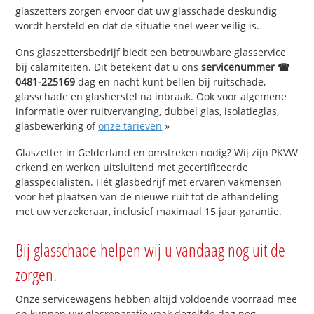
glaszetters zorgen ervoor dat uw glasschade deskundig
wordt hersteld en dat de situatie snel weer veilig is.
Ons glaszettersbedrijf biedt een betrouwbare glasservice
bij calamiteiten. Dit betekent dat u ons
servicenummer ☎
0481-225169
dag en nacht kunt bellen bij ruitschade,
glasschade en glasherstel na inbraak. Ook voor algemene
informatie over ruitvervanging, dubbel glas, isolatieglas,
glasbewerking of
onze tarieven
»
Glaszetter in Gelderland en omstreken nodig? Wij zijn PKVW
erkend en werken uitsluitend met gecertificeerde
glasspecialisten. Hét glasbedrijf met ervaren vakmensen
voor het plaatsen van de nieuwe ruit tot de afhandeling
met uw verzekeraar, inclusief maximaal 15 jaar garantie.
Bij glasschade helpen wij u vandaag nog uit de
zorgen.
Onze servicewagens hebben altijd voldoende voorraad mee
en kunnen uw glasreparatie vaak dezelfde dag nog