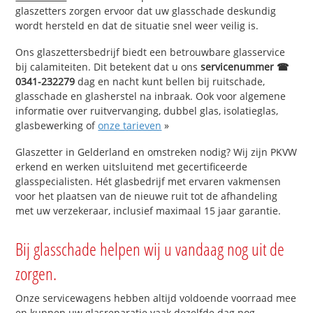
glaszetters zorgen ervoor dat uw glasschade deskundig
wordt hersteld en dat de situatie snel weer veilig is.
Ons glaszettersbedrijf biedt een betrouwbare glasservice
bij calamiteiten. Dit betekent dat u ons
servicenummer ☎
0341-232279
dag en nacht kunt bellen bij ruitschade,
glasschade en glasherstel na inbraak. Ook voor algemene
informatie over ruitvervanging, dubbel glas, isolatieglas,
glasbewerking of
onze tarieven
»
Glaszetter in Gelderland en omstreken nodig? Wij zijn PKVW
erkend en werken uitsluitend met gecertificeerde
glasspecialisten. Hét glasbedrijf met ervaren vakmensen
voor het plaatsen van de nieuwe ruit tot de afhandeling
met uw verzekeraar, inclusief maximaal 15 jaar garantie.
Bij glasschade helpen wij u vandaag nog uit de
zorgen.
Onze servicewagens hebben altijd voldoende voorraad mee
en kunnen uw glasreparatie vaak dezelfde dag nog