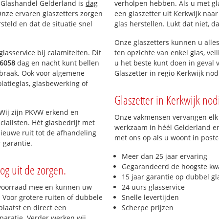
n Glashandel Gelderland is
dag
verholpen hebben. Als u met gla
 Onze ervaren glaszetters zorgen
een glaszetter uit Kerkwijk naa
teld en dat de situatie snel
glas herstellen. Lukt dat niet, 
Onze glaszetters kunnen u alles
lasservice bij calamiteiten. Dit
ten opzichte van enkel glas, vei
6058
dag en nacht kunt bellen
u het beste kunt doen in geval 
inbraak. Ook voor algemene
Glaszetter in regio Kerkwijk no
olatieglas, glasbewerking of
Glaszetter in Kerkwijk nodi
 Wij zijn PKVW erkend en
Onze vakmensen vervangen elk j
cialisten. Hét glasbedrijf met
werkzaam in héél Gelderland en 
ieuwe ruit tot de afhandeling
met ons op als u woont in post
 garantie.
Meer dan 25 jaar ervaring
og uit de zorgen.
Gegarandeerd de hoogste kwa
15 jaar garantie op dubbel gl
 voorraad mee en kunnen uw
24 uurs glasservice
 Voor grotere ruiten of dubbele
Snelle levertijden
laatst en direct een
Scherpe prijzen
paratie. Verder werken wij