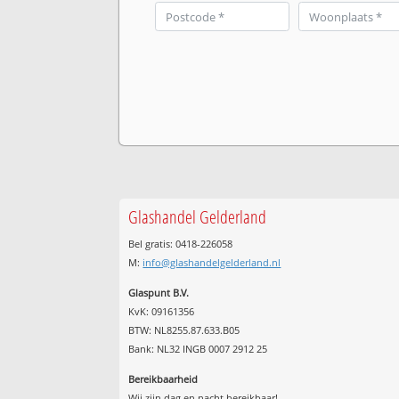
Glashandel Gelderland
Bel gratis: 0418-226058
M:
info@glashandelgelderland.nl
Glaspunt B.V.
KvK: 09161356
BTW: NL8255.87.633.B05
Bank: NL32 INGB 0007 2912 25
Bereikbaarheid
Wij zijn
dag en nacht
bereikbaar!