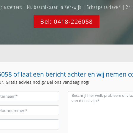
aszetters | Nu beschikbaar in Kerkwijk | Scherpe tarieven | 24
Bel: 0418-226058
058 of laat een bericht achter en wij nemen c
ur
. Gratis advies nodig? Bel ons vandaag nog!