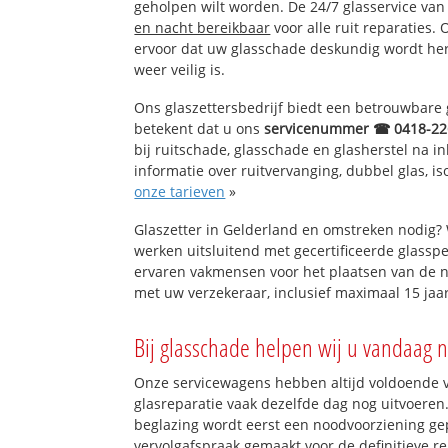
geholpen wilt worden. De 24/7 glasservice va
en nacht bereikbaar
voor alle ruit reparaties.
ervoor dat uw glasschade deskundig wordt hers
weer veilig is.
Ons glaszettersbedrijf biedt een betrouwbare g
betekent dat u ons
servicenummer ☎ 0418-22
bij ruitschade, glasschade en glasherstel na 
informatie over ruitvervanging, dubbel glas, is
onze tarieven
»
Glaszetter in Gelderland en omstreken nodig?
werken uitsluitend met gecertificeerde glasspe
ervaren vakmensen voor het plaatsen van de n
met uw verzekeraar, inclusief maximaal 15 jaar
Bij glasschade helpen wij u vandaag n
Onze servicewagens hebben altijd voldoende
glasreparatie vaak dezelfde dag nog uitvoeren.
beglazing wordt eerst een noodvoorziening gep
vervolgafspraak gemaakt voor de definitieve re