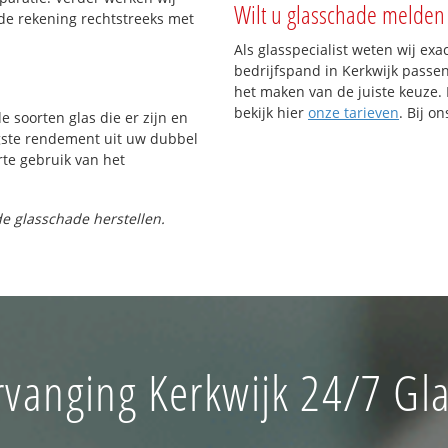
Wilt u glasschade melden 
de rekening rechtstreeks met
Als glasspecialist weten wij exa
bedrijfspand in Kerkwijk passen.
het maken van de juiste keuze. 
bekijk hier
onze tarieven
. Bij o
e soorten glas die er zijn en
gste rendement uit uw dubbel
rte gebruik van het
e glasschade herstellen.
rvanging Kerkwijk 24/7 Gla