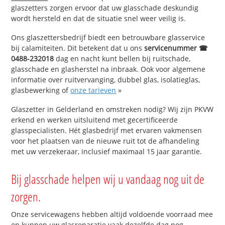
glaszetters zorgen ervoor dat uw glasschade deskundig
wordt hersteld en dat de situatie snel weer veilig is.
Ons glaszettersbedrijf biedt een betrouwbare glasservice
bij calamiteiten. Dit betekent dat u ons
servicenummer ☎
0488-232018
dag en nacht kunt bellen bij ruitschade,
glasschade en glasherstel na inbraak. Ook voor algemene
informatie over ruitvervanging, dubbel glas, isolatieglas,
glasbewerking of
onze tarieven
»
Glaszetter in Gelderland en omstreken nodig? Wij zijn PKVW
erkend en werken uitsluitend met gecertificeerde
glasspecialisten. Hét glasbedrijf met ervaren vakmensen
voor het plaatsen van de nieuwe ruit tot de afhandeling
met uw verzekeraar, inclusief maximaal 15 jaar garantie.
Bij glasschade helpen wij u vandaag nog uit de
zorgen.
Onze servicewagens hebben altijd voldoende voorraad mee
en kunnen uw glasreparatie vaak dezelfde dag nog