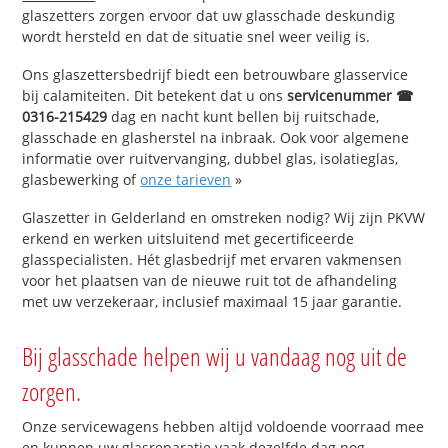
glaszetters zorgen ervoor dat uw glasschade deskundig
wordt hersteld en dat de situatie snel weer veilig is.
Ons glaszettersbedrijf biedt een betrouwbare glasservice
bij calamiteiten. Dit betekent dat u ons
servicenummer ☎
0316-215429
dag en nacht kunt bellen bij ruitschade,
glasschade en glasherstel na inbraak. Ook voor algemene
informatie over ruitvervanging, dubbel glas, isolatieglas,
glasbewerking of
onze tarieven
»
Glaszetter in Gelderland en omstreken nodig? Wij zijn PKVW
erkend en werken uitsluitend met gecertificeerde
glasspecialisten. Hét glasbedrijf met ervaren vakmensen
voor het plaatsen van de nieuwe ruit tot de afhandeling
met uw verzekeraar, inclusief maximaal 15 jaar garantie.
Bij glasschade helpen wij u vandaag nog uit de
zorgen.
Onze servicewagens hebben altijd voldoende voorraad mee
en kunnen uw glasreparatie vaak dezelfde dag nog