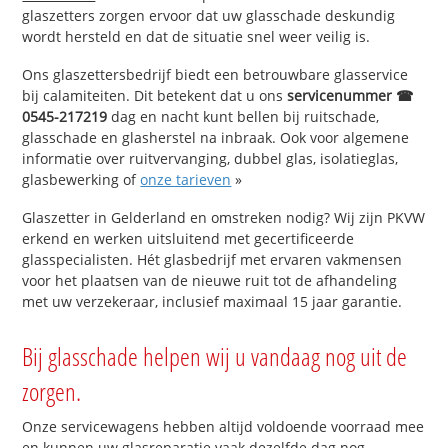
glaszetters zorgen ervoor dat uw glasschade deskundig
wordt hersteld en dat de situatie snel weer veilig is.
Ons glaszettersbedrijf biedt een betrouwbare glasservice
bij calamiteiten. Dit betekent dat u ons
servicenummer ☎
0545-217219
dag en nacht kunt bellen bij ruitschade,
glasschade en glasherstel na inbraak. Ook voor algemene
informatie over ruitvervanging, dubbel glas, isolatieglas,
glasbewerking of
onze tarieven
»
Glaszetter in Gelderland en omstreken nodig? Wij zijn PKVW
erkend en werken uitsluitend met gecertificeerde
glasspecialisten. Hét glasbedrijf met ervaren vakmensen
voor het plaatsen van de nieuwe ruit tot de afhandeling
met uw verzekeraar, inclusief maximaal 15 jaar garantie.
Bij glasschade helpen wij u vandaag nog uit de
zorgen.
Onze servicewagens hebben altijd voldoende voorraad mee
en kunnen uw glasreparatie vaak dezelfde dag nog