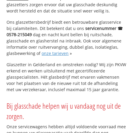
glaszetters zorgen ervoor dat uw glasschade deskundig
wordt hersteld en dat de situatie snel weer veilig is.
Ons glaszettersbedrijf biedt een betrouwbare glasservice
bij calamiteiten. Dit betekent dat u ons
servicenummer ☎
0578-215049
dag en nacht kunt bellen bij ruitschade,
glasschade en glasherstel na inbraak. Ook voor algemene
informatie over ruitvervanging, dubbel glas, isolatieglas,
glasbewerking of
onze tarieven
»
Glaszetter in Gelderland en omstreken nodig? Wij zijn PKVW
erkend en werken uitsluitend met gecertificeerde
glasspecialisten. Hét glasbedrijf met ervaren vakmensen
voor het plaatsen van de nieuwe ruit tot de afhandeling
met uw verzekeraar, inclusief maximaal 15 jaar garantie.
Bij glasschade helpen wij u vandaag nog uit de
zorgen.
Onze servicewagens hebben altijd voldoende voorraad mee
en kunnen uw glasreparatie vaak dezelfde dag nog