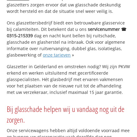
glaszetters zorgen ervoor dat uw glasschade deskundig
wordt hersteld en dat de situatie snel weer veilig is.
Ons glaszettersbedrijf biedt een betrouwbare glasservice
bij calamiteiten. Dit betekent dat u ons
servicenummer ☎
0315-215339
dag en nacht kunt bellen bij ruitschade,
glasschade en glasherstel na inbraak. Ook voor algemene
informatie over ruitvervanging, dubbel glas, isolatieglas,
glasbewerking of
onze tarieven
»
Glaszetter in Gelderland en omstreken nodig? Wij zijn PKVW
erkend en werken uitsluitend met gecertificeerde
glasspecialisten. Hét glasbedrijf met ervaren vakmensen
voor het plaatsen van de nieuwe ruit tot de afhandeling
met uw verzekeraar, inclusief maximaal 15 jaar garantie.
Bij glasschade helpen wij u vandaag nog uit de
zorgen.
Onze servicewagens hebben altijd voldoende voorraad mee
en kunnen uw glasreparatie vaak dezelfde dag nog