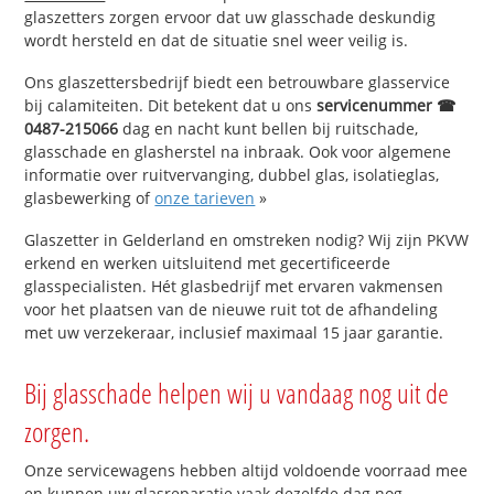
glaszetters zorgen ervoor dat uw glasschade deskundig
wordt hersteld en dat de situatie snel weer veilig is.
Ons glaszettersbedrijf biedt een betrouwbare glasservice
bij calamiteiten. Dit betekent dat u ons
servicenummer ☎
0487-215066
dag en nacht kunt bellen bij ruitschade,
glasschade en glasherstel na inbraak. Ook voor algemene
informatie over ruitvervanging, dubbel glas, isolatieglas,
glasbewerking of
onze tarieven
»
Glaszetter in Gelderland en omstreken nodig? Wij zijn PKVW
erkend en werken uitsluitend met gecertificeerde
glasspecialisten. Hét glasbedrijf met ervaren vakmensen
voor het plaatsen van de nieuwe ruit tot de afhandeling
met uw verzekeraar, inclusief maximaal 15 jaar garantie.
Bij glasschade helpen wij u vandaag nog uit de
zorgen.
Onze servicewagens hebben altijd voldoende voorraad mee
en kunnen uw glasreparatie vaak dezelfde dag nog